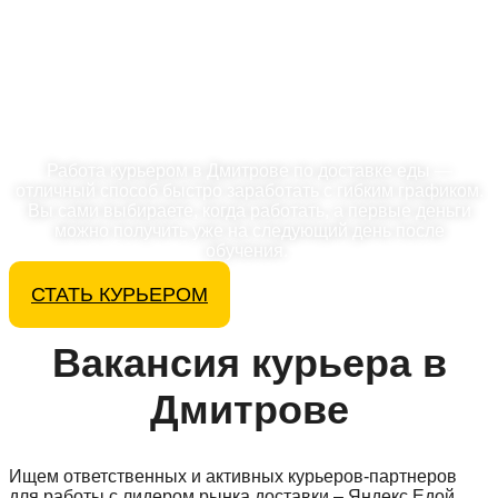
С доходом до
128 628 ₽/мес
Работа курьером в Дмитрове по доставке еды —
отличный способ быстро заработать с гибким графиком.
Вы сами выбираете, когда работать, а первые деньги
можно получить уже на следующий день после
обучения.
СТАТЬ КУРЬЕРОМ
Вакансия курьера в
Дмитрове
Ищем ответственных и активных курьеров-партнеров
для работы с лидером рынка доставки – Яндекс.Едой.