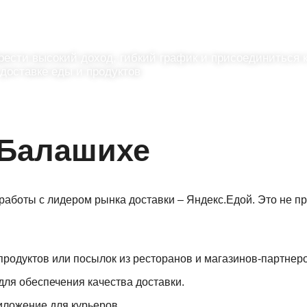
С доходом до 122 658 ₽/мес
рести высокий доход, гибкий график и присоединиться к
 доставке еды и продуктов
 Балашихе
аботы с лидером рынка доставки – Яндекс.Едой. Это не пр
продуктов или посылок из ресторанов и магазинов-партнеро
ля обеспечения качества доставки.
иложение для курьеров.