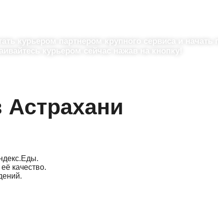
С доходом до 108 550 ₽/мес
тать курьером партнером крупного сервиса и начать 
раивайтесь курьером сейчас нажав на кнопку!
в Астрахани
ндекс.Еды.
её качество.
дений.